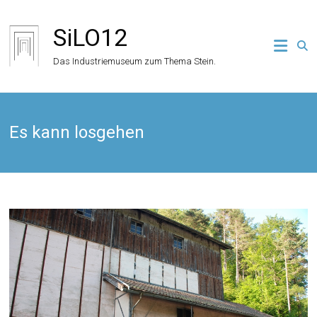
Zum
Inhalt
SiLO12
springen
Das Industriemuseum zum Thema Stein.
Es kann losgehen