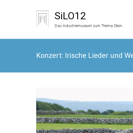
Zum
Inhalt
SiLO12
springen
Das Industriemuseum zum Thema Stein.
Konzert: Irische Lieder und W