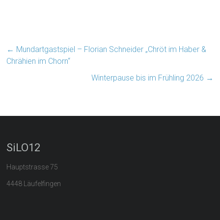
←
Mundartgastspiel – Florian Schneider „Chröt im Haber &
Chrähien im Chorn“
Winterpause bis im Frühling 2026
→
SiLO12
Hauptstrasse 75
4448 Läufelfingen