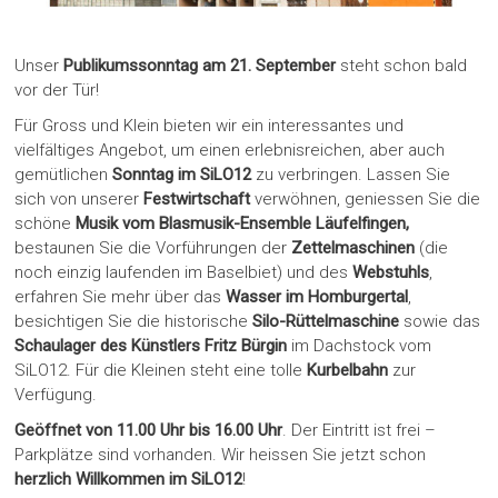
Unser
Publikumssonntag am 21. September
steht schon bald
vor der Tür!
Für Gross und Klein bieten wir ein interessantes und
vielfältiges Angebot, um einen erlebnisreichen, aber auch
gemütlichen
Sonntag im SiLO12
zu verbringen. Lassen Sie
sich von unserer
Festwirtschaft
verwöhnen, geniessen Sie die
schöne
Musik vom Blasmusik-Ensemble Läufelfingen,
bestaunen Sie die Vorführungen der
Zettelmaschinen
(die
noch einzig laufenden im Baselbiet) und des
Webstuhls
,
erfahren Sie mehr über das
Wasser im Homburgertal
,
besichtigen Sie die historische
Silo-Rüttelmaschine
sowie das
Schaulager des Künstlers Fritz Bürgin
im Dachstock vom
SiLO12. Für die Kleinen steht eine tolle
Kurbelbahn
zur
Verfügung.
Geöffnet von 11.00 Uhr bis 16.00 Uhr
. Der Eintritt ist frei –
Parkplätze sind vorhanden. Wir heissen Sie jetzt schon
herzlich Willkommen im SiLO12
!