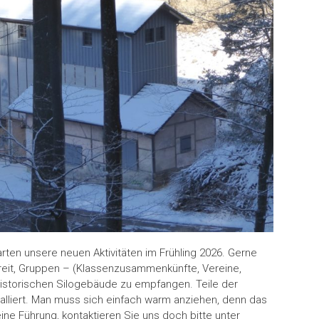
rten unsere neuen Aktivitäten im Frühling 2026. Gerne
reit, Gruppen – (Klassenzusammenkünfte, Vereine,
historischen Silogebäude zu empfangen. Teile der
talliert. Man muss sich einfach warm anziehen, denn das
eine Führung, kontaktieren Sie uns doch bitte unter